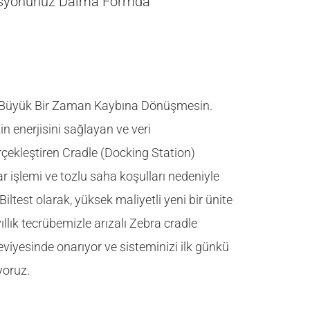
erasyonunuz Daima Formda
, Büyük Bir Zaman Kaybına Dönüşmesin.
zin enerjisini sağlayan ve veri
ekleştiren Cradle (Docking Station)
kar işlemi ve tozlu saha koşulları nedeniyle
ltest olarak, yüksek maliyetli yeni bir ünite
ıllık tecrübemizle arızalı Zebra cradle
seviyesinde onarıyor ve sisteminizi ilk günkü
yoruz.