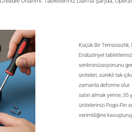
t Creadle Onarımı: Tabletleriniz Daima Şarjda, Op
Küçük Bir Temassızlık
Endüstriyel tabletlerini
senkronizasyonunu gerç
üniteleri, sürekli tak-çı
zamanla deforme olur. Bi
satın almak yerine, 35 y
ünitelerinizi Pogo-Pin 
verimliliğine kavuşturu