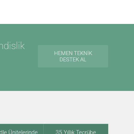
dislik
HEMEN TEKNIK
DESTEK AL
dle Ünitelerinde
35 Yıllık Tecrübe