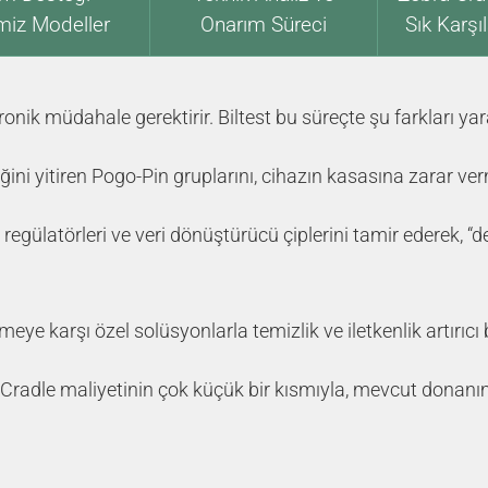
miz Modeller
Onarım Süreci
Sık Karşı
nik müdahale gerektirir. Biltest bu süreçte şu farkları yara
iğini yitiren Pogo-Pin gruplarını, cihazın kasasına zarar 
 regülatörleri ve veri dönüştürücü çiplerini tamir ederek, “de
eye karşı özel solüsyonlarla temizlik ve iletkenlik artırıc
 Cradle maliyetinin çok küçük bir kısmıyla, mevcut donanım